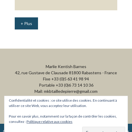
+ Plus
Marlie Kentish Barnes
42, rue Gustave de Clausade 81800 Rabastens - France
Fixe +33 (0)5 63 41 98 94
Portable +33 (0)6 73 14 10 36
Mail: mkbtailledepierre@gmail.com
Confidentialité et cookies : ce site utilise des cookies. En continuant à
utiliser ce site Web, vous acceptez leur utilisation.
Pour en savoir plus, notamment sur la façon de contrôler les cookies,
consultez :
Politique relative aux cookies
Copyright © 2026
·
Website created by Polly McDonnell
·
Conditions