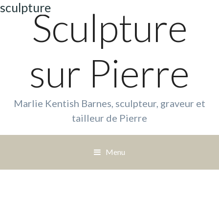
sculpture
Sculpture
sur Pierre
Marlie Kentish Barnes, sculpteur, graveur et
tailleur de Pierre
Menu
S
a
u
t