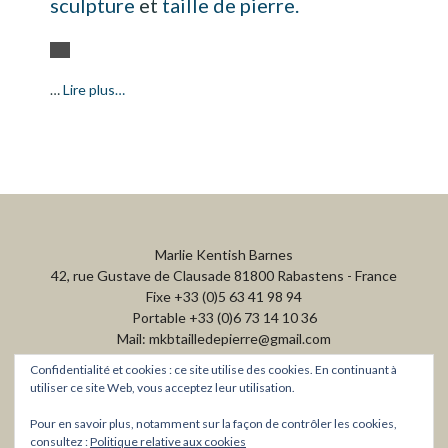
sculpture
et
taille de pierre.
…
Lire plus…
Marlie Kentish Barnes
42, rue Gustave de Clausade 81800 Rabastens - France
Fixe +33 (0)5 63 41 98 94
Portable +33 (0)6 73 14 10 36
Mail: mkbtailledepierre@gmail.com
Confidentialité et cookies : ce site utilise des cookies. En continuant à
utiliser ce site Web, vous acceptez leur utilisation.
Pour en savoir plus, notamment sur la façon de contrôler les cookies,
consultez :
Politique relative aux cookies