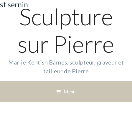
st sernin
Sculpture
sur Pierre
Marlie Kentish Barnes, sculpteur, graveur et
tailleur de Pierre
Menu
S
a
u
t