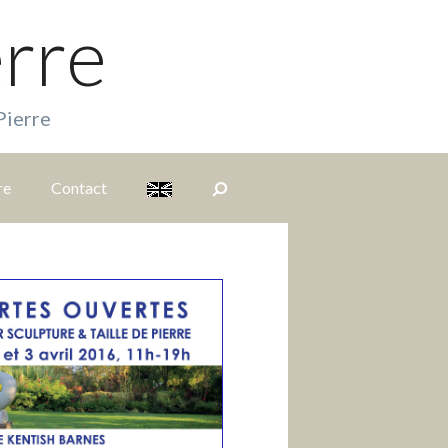
erre
Pierre
re
Contact
S
i
t
e