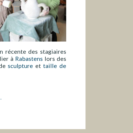
s
h
n récente des stagiaires
lier à
Rabastens
lors des
 de
sculpture
et
taille de
…