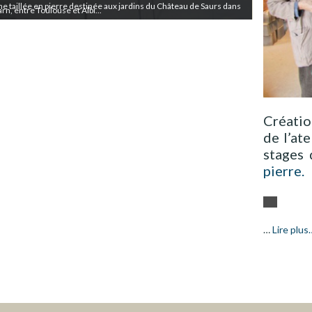
ne taillée en pierre destinée aux jardins du Château de Saurs dans
arn, entre Toulouse et Albi...
Créatio
de l’ate
stages
pierre.
…
Lire plus