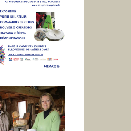
i
n
E
n
g
l
i