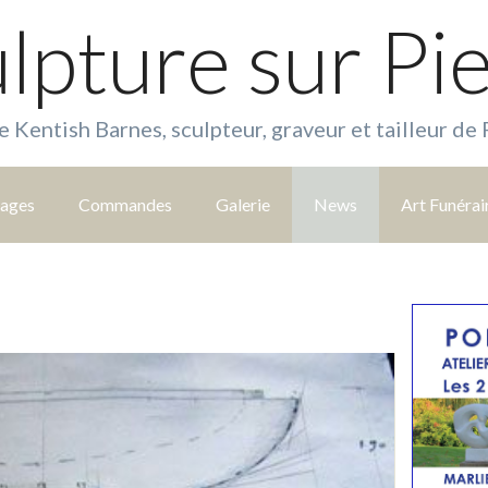
lpture sur Pi
e Kentish Barnes, sculpteur, graveur et tailleur de 
tages
Commandes
Galerie
News
Art Funérai