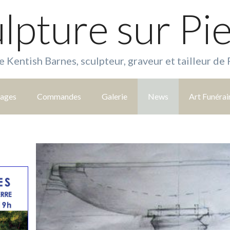
lpture sur Pi
e Kentish Barnes, sculpteur, graveur et tailleur de 
tages
Commandes
Galerie
News
Art Funérai