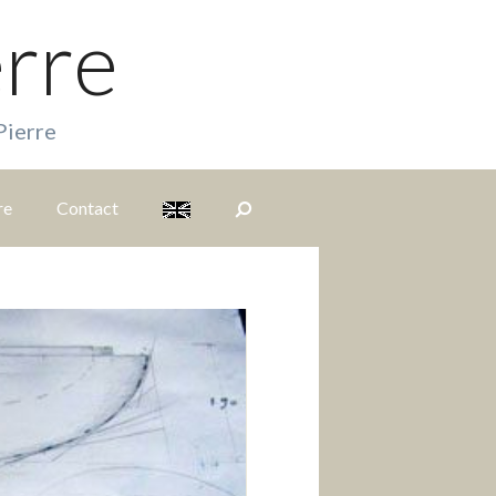
erre
Pierre
re
Contact
S
i
t
e