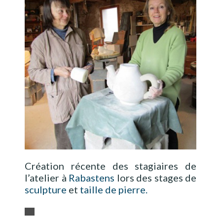
e
r
d
i
r
e
c
t
e
m
e
n
t
a
Création récente des stagiaires de
u
l’atelier à
Rabastens
lors des stages de
c
sculpture
et
taille de pierre.
o
n
t