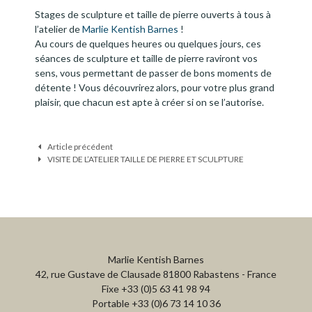
e
Stages de sculpture et taille de pierre ouverts à tous à
n
l’atelier de
Marlie Kentish Barnes
!
u
Au cours de quelques heures ou quelques jours, ces
séances de sculpture et taille de pierre raviront vos
sens, vous permettant de passer de bons moments de
détente ! Vous découvrirez alors, pour votre plus grand
plaisir, que chacun est apte à créer si on se l’autorise.
Navigation
Article précédent
des
VISITE DE L’ATELIER TAILLE DE PIERRE ET SCULPTURE
articles
Marlie Kentish Barnes
42, rue Gustave de Clausade 81800 Rabastens - France
Fixe +33 (0)5 63 41 98 94
Portable +33 (0)6 73 14 10 36