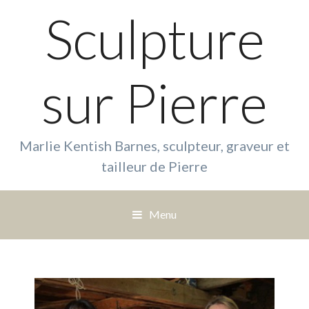
Sculpture
sur Pierre
Marlie Kentish Barnes, sculpteur, graveur et
tailleur de Pierre
Menu
S
a
u
t