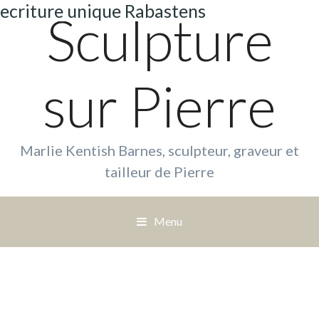
ecriture unique Rabastens
Sculpture
sur Pierre
Marlie Kentish Barnes, sculpteur, graveur et
tailleur de Pierre
Menu
S
a
u
t