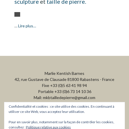
sculpture
et
taille de pierre.
…
Lire plus…
Marlie Kentish Barnes
42, rue Gustave de Clausade 81800 Rabastens - France
Fixe +33 (0)5 63 41 98 94
Portable +33 (0)6 73 14 10 36
Mail: mkbtailledepierre@gmail.com
Confidentialité et cookies : ce site utilise des cookies. En continuant à
utiliser ce site Web, vous acceptez leur utilisation.
Pour en savoir plus, notamment sur la façon de contrôler les cookies,
consultez :
Politique relative aux cookies