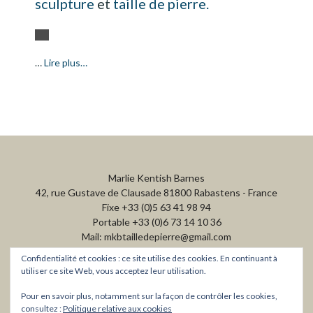
sculpture
et
taille de pierre.
…
Lire plus…
Marlie Kentish Barnes
42, rue Gustave de Clausade 81800 Rabastens - France
Fixe +33 (0)5 63 41 98 94
Portable +33 (0)6 73 14 10 36
Mail: mkbtailledepierre@gmail.com
Confidentialité et cookies : ce site utilise des cookies. En continuant à
utiliser ce site Web, vous acceptez leur utilisation.
Pour en savoir plus, notamment sur la façon de contrôler les cookies,
consultez :
Politique relative aux cookies