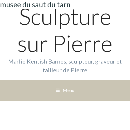
musee du saut du tarn
Sculpture
sur Pierre
Marlie Kentish Barnes, sculpteur, graveur et
tailleur de Pierre
Menu
S
a
u
t