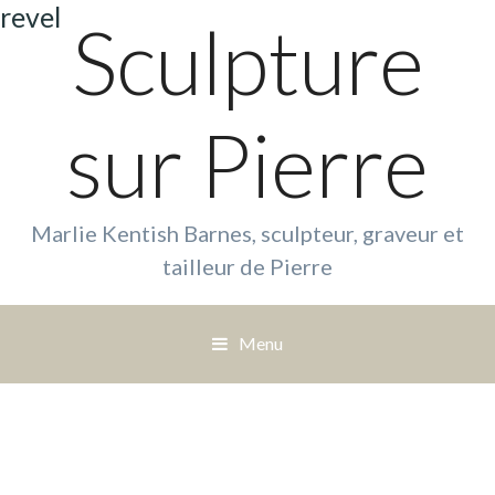
revel
Sculpture
sur Pierre
Marlie Kentish Barnes, sculpteur, graveur et
tailleur de Pierre
Menu
S
a
u
t