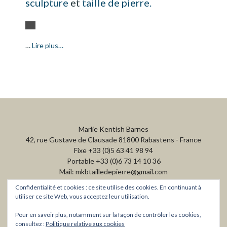
sculpture
et
taille de pierre.
…
Lire plus…
Marlie Kentish Barnes
42, rue Gustave de Clausade 81800 Rabastens - France
Fixe +33 (0)5 63 41 98 94
Portable +33 (0)6 73 14 10 36
Mail: mkbtailledepierre@gmail.com
Confidentialité et cookies : ce site utilise des cookies. En continuant à
utiliser ce site Web, vous acceptez leur utilisation.
Pour en savoir plus, notamment sur la façon de contrôler les cookies,
consultez :
Politique relative aux cookies