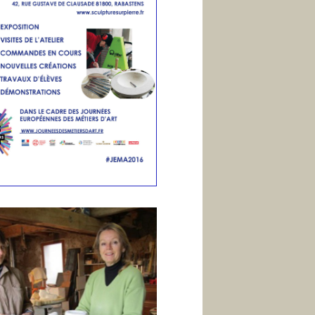
i
n
E
n
g
l
i