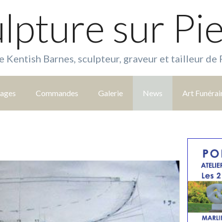
lpture sur Pi
e Kentish Barnes, sculpteur, graveur et tailleur de 
tages
Commandes
Galerie
News
Art Funérai