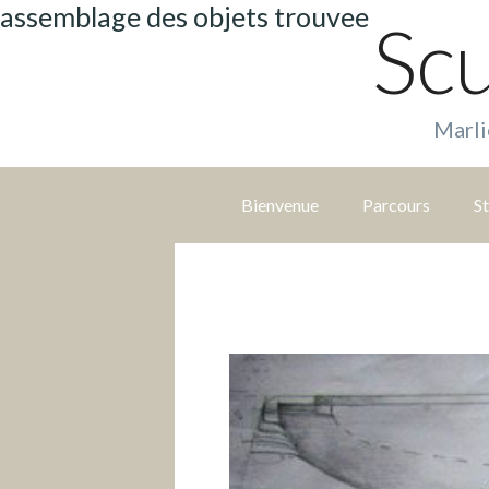
assemblage des objets trouvee
Scu
Marli
S
a
Bienvenue
Parcours
S
u
t
e
r
d
i
r
e
c
t