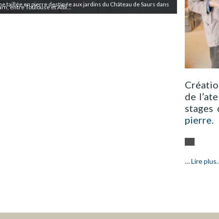
ne taillée en pierre destinée aux jardins du Château de Saurs dans
arn, entre Toulouse et Albi...
Créatio
de l’ate
stages
pierre.
…
Lire plus