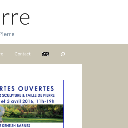
erre
Pierre
re
Contact
S
i
t
e