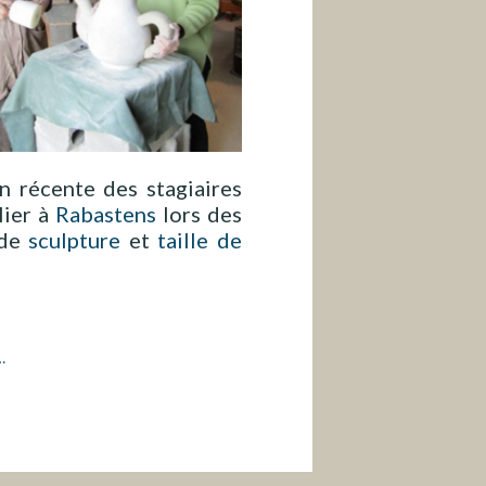
s
h
n récente des stagiaires
lier à
Rabastens
lors des
 de
sculpture
et
taille de
…