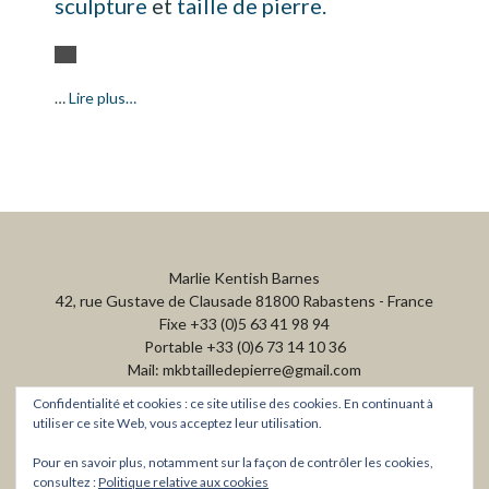
sculpture
et
taille de pierre.
…
Lire plus…
Marlie Kentish Barnes
42, rue Gustave de Clausade 81800 Rabastens - France
Fixe +33 (0)5 63 41 98 94
Portable +33 (0)6 73 14 10 36
Mail: mkbtailledepierre@gmail.com
Confidentialité et cookies : ce site utilise des cookies. En continuant à
utiliser ce site Web, vous acceptez leur utilisation.
Pour en savoir plus, notamment sur la façon de contrôler les cookies,
consultez :
Politique relative aux cookies