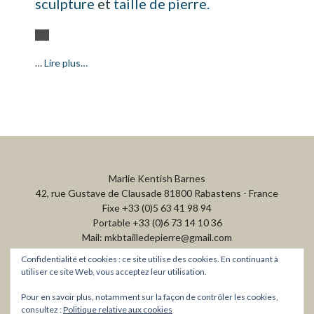
sculpture
et
taille de pierre.
…
Lire plus…
Marlie Kentish Barnes
42, rue Gustave de Clausade 81800 Rabastens - France
Fixe +33 (0)5 63 41 98 94
Portable +33 (0)6 73 14 10 36
Mail: mkbtailledepierre@gmail.com
Confidentialité et cookies : ce site utilise des cookies. En continuant à
utiliser ce site Web, vous acceptez leur utilisation.
Pour en savoir plus, notamment sur la façon de contrôler les cookies,
consultez :
Politique relative aux cookies