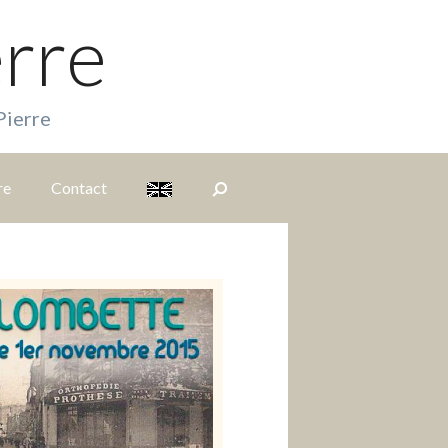
erre
Pierre
re
Contact
S
i
t
e