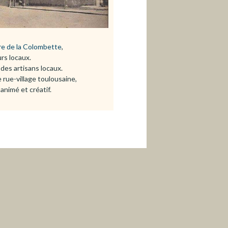
i
n
re de la Colombette
,
rs locaux.
des artisans locaux.
rue-village toulousaine,
E
animé et créatif.
n
g
l
i