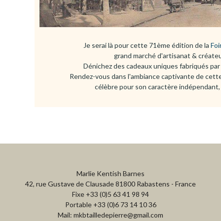
Je serai là pour cette 71ème édition de la
Foi
grand marché d'artisanat & créateu
Dénichez des cadeaux uniques fabriqués par 
Rendez-vous dans l'ambiance captivante de cette 
célèbre pour son caractère indépendant, 
Marlie Kentish Barnes
42, rue Gustave de Clausade 81800 Rabastens - France
Fixe +33 (0)5 63 41 98 94
Portable +33 (0)6 73 14 10 36
Mail: mkbtailledepierre@gmail.com