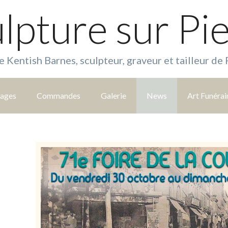
lpture sur Pi
e Kentish Barnes, sculpteur, graveur et tailleur de 
tages
Commandes
Galerie
News
Art Funérai