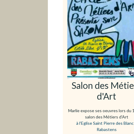
e
m
e
n
t
a
u
c
o
n
t
e
Salon des Métie
n
d'Art
u
Marlie expose ses oeuvres lors du
salon des Métiers d'Art
à l'Eglise Saint Pierre des Blanc
Rabastens