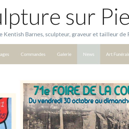
lpture sur Pi
e Kentish Barnes, sculpteur, graveur et tailleur de 
tages
Commandes
Galerie
News
Art Funérai