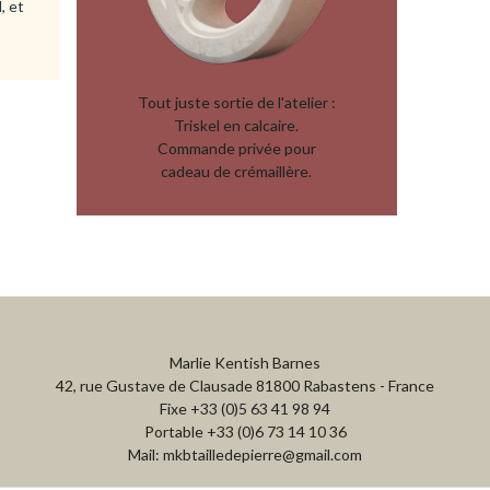
, et
Tout juste sortie de l'atelier :
Triskel en calcaire.
Commande privée pour
cadeau de crémaillère.
Marlie Kentish Barnes
42, rue Gustave de Clausade 81800 Rabastens - France
Fixe +33 (0)5 63 41 98 94
Portable +33 (0)6 73 14 10 36
Mail: mkbtailledepierre@gmail.com