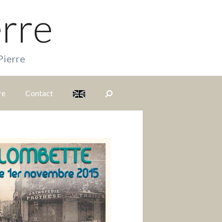
erre
Pierre
re
Contact
S
i
t
e