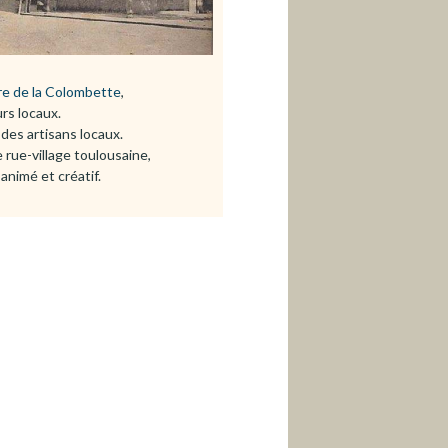
i
n
re de la Colombette
,
rs locaux.
des artisans locaux.
rue-village toulousaine,
E
animé et créatif.
n
g
l
i