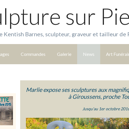
lpture sur Pi
e Kentish Barnes, sculpteur, graveur et tailleur de 
tages
Commandes
Galerie
News
Art Funérai
Marlie expose ses sculptures aux magnifi
à Giroussens, proche To
Jusqu'au 1er octobre 2016