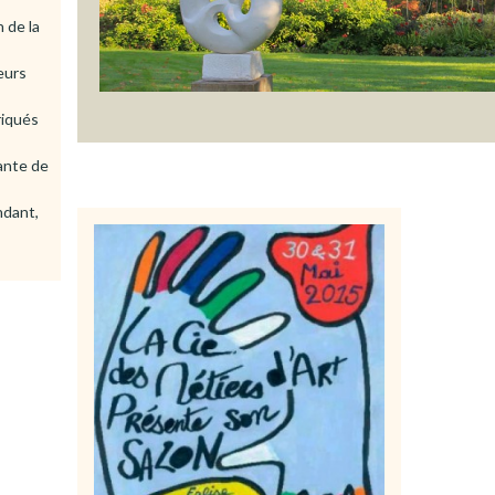
 de la
eurs
riqués
ante de
ndant,