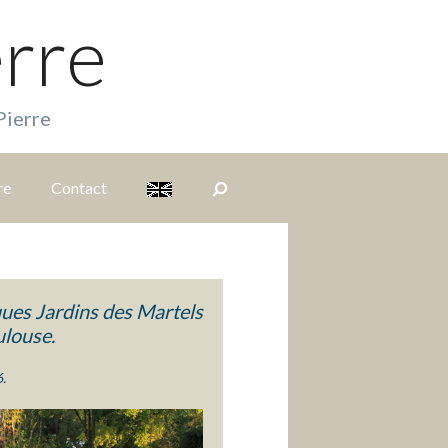
erre
Pierre
re
Contact
S
i
ques Jardins des Martels
t
ulouse.
.
e