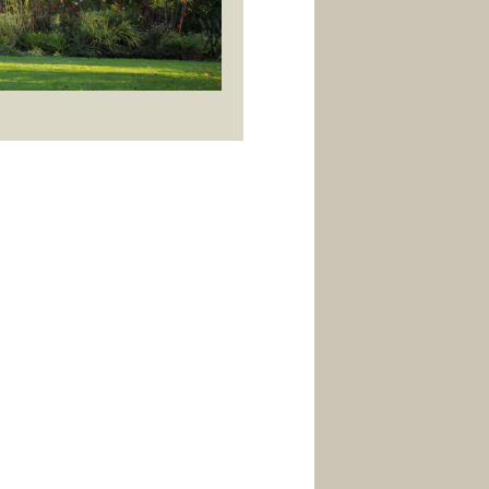
i
n
E
n
g
l
i