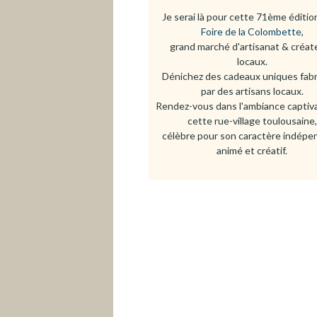
e
Je serai là pour cette 71ème édition
m
Foire de la Colombette
,
e
grand marché d'artisanat & créat
n
locaux.
t
Dénichez des cadeaux uniques fab
a
par des artisans locaux.
u
Rendez-vous dans l'ambiance captiv
cette rue-village toulousaine,
c
célèbre pour son caractère indépe
o
animé et créatif.
n
t
e
n
u