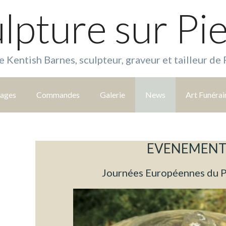
lpture sur Pi
e Kentish Barnes, sculpteur, graveur et tailleur de 
tages
Commandes
Galerie
News
Art Funérai
EVENEMEN
Journées Européennes du 