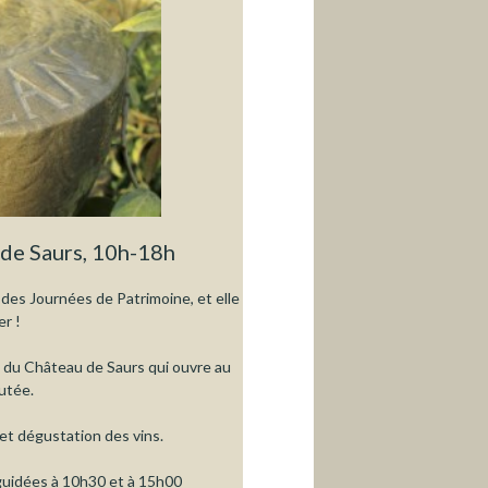
i
n
E
de Saurs, 10h-18h
n
 des Journées de Patrimoine, et elle
er !
g
e du Château de Saurs qui ouvre au
outée.
l
 et dégustation des vins.
i
 guidées à 10h30 et à 15h00