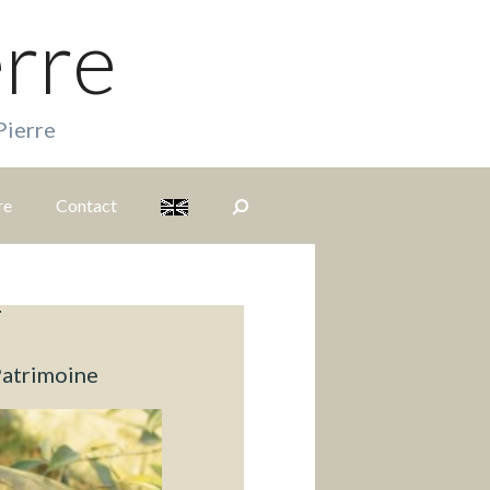
erre
Pierre
re
Contact
S
i
T
t
Patrimoine
e