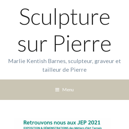
Sculpture
sur Pierre
Marlie Kentish Barnes, sculpteur, graveur et
tailleur de Pierre
Menu
S
a
u
t