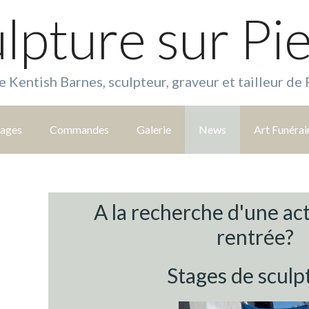
lpture sur Pi
e Kentish Barnes, sculpteur, graveur et tailleur de 
tages
Commandes
Galerie
News
Art Funérai
A la recherche d'une act
rentrée?
Stages de sculp