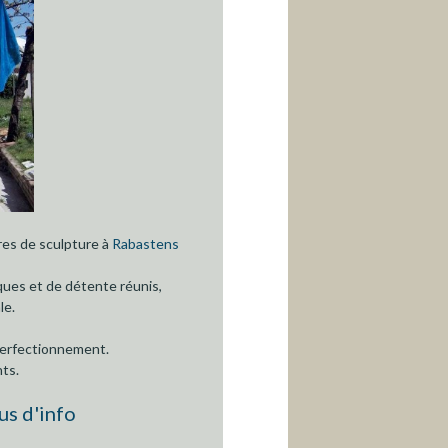
i
n
E
n
res de sculpture à
Rabastens
ques et de détente réunis,
g
le.
 perfectionnement.
l
nts.
us d'info
i