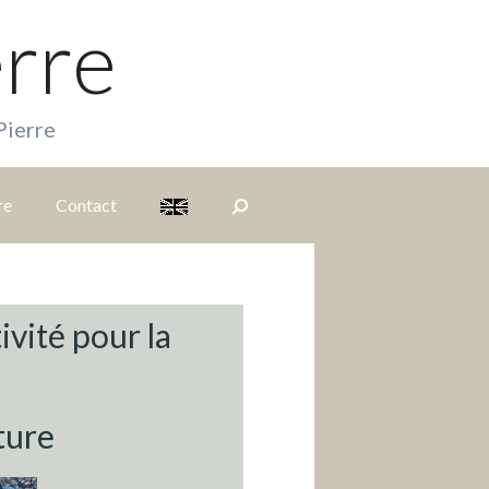
erre
Pierre
re
Contact
S
i
ivité pour la
t
ture
e