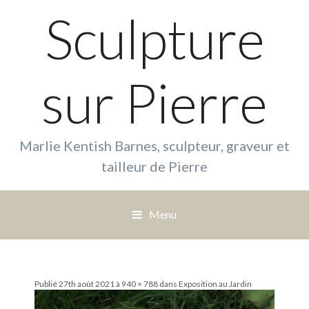
Sculpture
sur Pierre
Marlie Kentish Barnes, sculpteur, graveur et
tailleur de Pierre
Menu
S
a
u
Publié
27th août 2021
à
940 × 788
dans
Exposition au Jardin
t