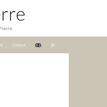
erre
Pierre
re
Contact
S
i
t
e