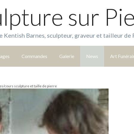
lpture sur Pi
e Kentish Barnes, sculpteur, graveur et tailleur de 
tages
Commandes
Galerie
News
Art Funérai
es/cours sculpture et taille de pierre