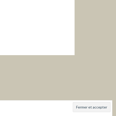
s
h
ation et de Vente