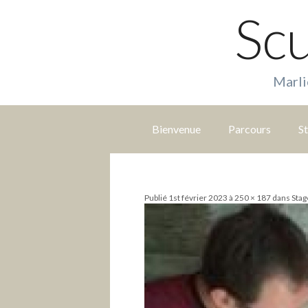
Scu
Marli
S
a
Bienvenue
Parcours
S
u
t
e
r
Publié
1st février 2023
à
250 × 187
dans
Stag
d
i
r
e
c
t