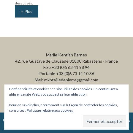
désactivés.
e
n
+ Plus
u
Marlie Kentish Barnes
42, rue Gustave de Clausade 81800 Rabastens - France
Fixe +33 (0)5 63 41 98 94
Portable +33 (0)6 73 14 10 36
Mail: mkbtailledepierre@gmail.com
Confidentialité et cookies : ce site utilise des cookies. En continuant à
utiliser ce site Web, vous acceptez leur utilisation.
Pour en savoir plus, notamment sur la façon de contrôler les cookies,
consultez :
Politique relative aux cookies
Copyright © 2026
·
Website created by Polly McDonnell
·
Conditions
Générales d'Utilisation et de Vente