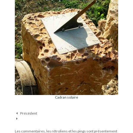
e
r
d
i
r
e
c
t
e
m
e
n
t
a
Cadran solaire
u
c
Précédent
o
n
t
Les commentaires, les rétroliens et les pings sont présentement