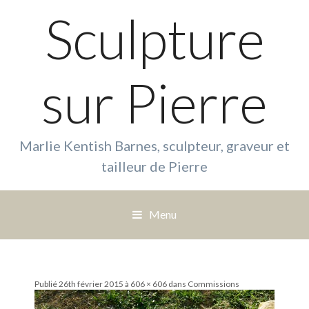
Sculpture
sur Pierre
Marlie Kentish Barnes, sculpteur, graveur et
tailleur de Pierre
Menu
S
a
u
Publié
26th février 2015
à
606 × 606
dans
Commissions
t